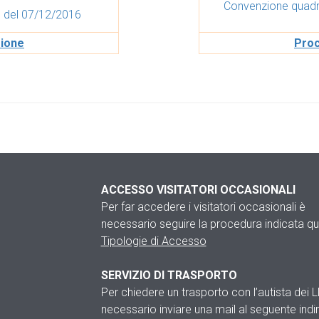
Convenzione quadr
 del 07/12/2016
zione
Proc
ACCESSO VISITATORI OCCASIONALI
Per far accedere i visitatori occasionali è
necessario seguire la procedura indicata qui
Tipologie di Accesso
SERVIZIO DI TRASPORTO
Per chiedere un trasporto con l’autista dei 
necessario inviare una mail al seguente indir