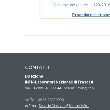
Convenzione quadro n. 120/2016
Procedure di attiva
CONTATTI
Direzione
INFN-Laboratori Nazionali di Frascati
Via E. Fermi 54 – 00044 Frascati (Rome) Italy
☏ Tel. +39 06 9403 2223
✉ Email:
Servizio.Direzione@lists.lnf.infn.it