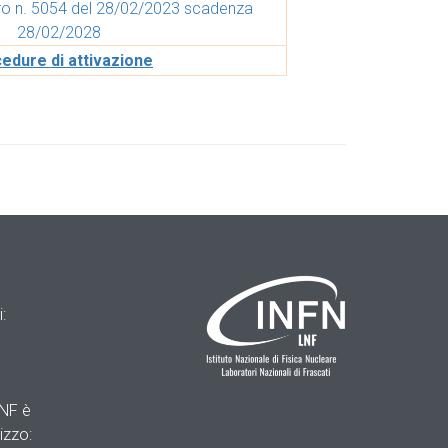
o n. 5054 del 28/02/2023 scadenza
28/02/2028
edure di attivazione
:
LNF è
izzo: